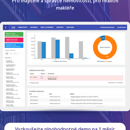
Pro majitele a správce nemovitostí, pro realitní
makléře
Vyzkoušejte plnohodnotné demo na 1 měsíc