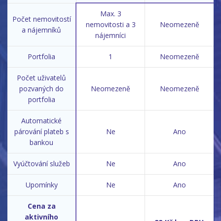
Max. 3
Počet nemovitostí
nemovitosti a 3
Neomezeně
a nájemníků
nájemníci
Portfolia
1
Neomezeně
Počet uživatelů
pozvaných do
Neomezeně
Neomezeně
portfolia
Automatické
párování plateb s
Ne
Ano
bankou
Vyúčtování služeb
Ne
Ano
Upomínky
Ne
Ano
Cena za
aktivního