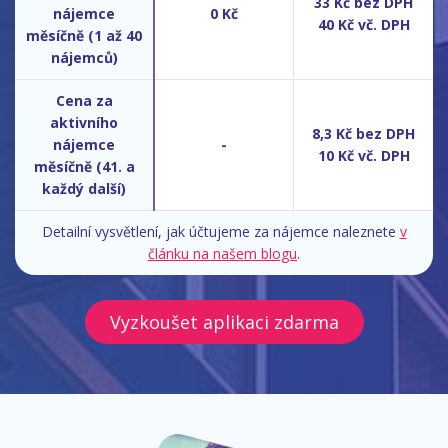
33 Kč bez DPH
nájemce
0 Kč
40 Kč vč. DPH
měsíčně (1 až 40
nájemců)
Cena za
aktivního
8,3 Kč bez DPH
nájemce
-
10 Kč vč. DPH
měsíčně (41. a
každý další)
Detailní vysvětlení, jak účtujeme za nájemce naleznete
v
článku na našem blogu
.
Vyzkoušet aplikaci zdarma