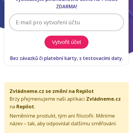
ZDARMA!
Vytvořit účet
Potvrzením vyjadřujete souhlas s
Podmínkami použití
a berete na
Bez závazků či platební karty, s testovacími daty.
vědomí
Zásady ochrany osobních údajů
.
Zvládneme.cz se změní na Repilot
Brzy přejmenujeme naši aplikaci
Zvládneme.cz
na
Repilot
.
Neměníme produkt, tým ani filozofii. Měníme
název – tak, aby odpovídal dalšímu směřování.